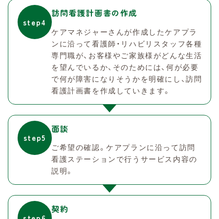
訪問看護計画書の作成
主治医へ報告
step4
step4
ケアマネジャーさんが作成したケアプラ
看護結果を主治医にご報告します。
ンに沿って看護師・リハビリスタッフ各種
専門職が、
お客様やご家族様がどんな生活
を望んでいるか、そのためには、何が必要
で何が障害になりそうかを明確にし、訪問
看護計画書を作成していきます。
面談
step5
ご希望の確認。ケアプランに沿って訪問
看護ステーションで行うサービス内容の
説明。
契約
step6