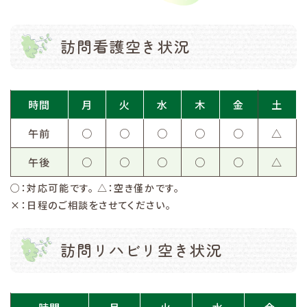
訪問看護空き状況
時間
月
火
水
木
金
土
午前
○
○
○
○
○
△
午後
○
○
○
○
○
△
○：対応可能です。 △：空き僅かです。
×：日程のご相談をさせてください。
訪問リハビリ空き状況
時間
月
火
水
金