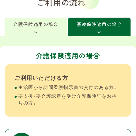
ご利用の流れ
介護保険適用の場合
医療保険適用の場合
介護保険適用の場合
医療保険適用の場合
ご利用いただける方
ご利用いただける方
主治医から訪問看護指示書の交付のある方。
主治医から訪問看護指示書の交付がある方
要支援・要介護認定を受け介護保険証をお持
40歳未満の人
ちの方。
40歳以上で要介護・要支援の認定を受けてい
ない人
（特に重い病気の場合、要介護・要支援の認定
を受けていても特例として利用できる場合も
ある）