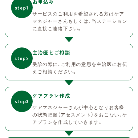
お申込み
step1
サービスのご利用を希望される方はケア
マネジャーさんもしくは、
当ステーション
に直接ご連絡下さい。
当ステーションにご相談ください
step1
ご利用の希望内容をお伺いいたします。
主治医とご相談
step2
受診の際に、ご利用の意思を主治医にお伝
主治医にご相談
えご相談ください。
step2
主治医の診断後にステーションへ訪問看
護指示書が交付されます。
ケアプラン作成
step3
ケアマネジャーさんが中心となりお客様
サービス開始
の状態把握（アセスメント）をおこない、
ケ
step3
アプランを作成していきます。
指示内容に従い、サービスを開始します。